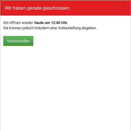
×
Wir haben gerade geschlossen.
0
To
na
Wir öffnen wieder:
heute um 12:00 Uhr
.
Sie können jedoch trotzdem eine Vorbestellung abgeben.
Vorbestellen
SALATE
Wahlweise mit Italian-, Joghurt- oder
Balsamico Dressing.
Zusätzliches Dressing +1,00€.
350
Salat Caprese
8,00 €
Tomatenscheiben und
Mozzarellakugeln auf grünem Salat,
Basilikum