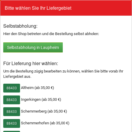
Bitte wählen Sie Ihr Liefergebiet
0
HÜHNCHENGERICHTE
To
na
Selbstabholung:
Alle Gerichte mit Reis und Naanbrot serviert.
Hier den Shop betreten und die Bestellung selbst abholen:
Selbstabholung in Laupheim
720
Chicken Curry
13,50 €
zartes Hähnchenfleisch in nordischer
Für Lieferung hier wählen:
Currysoße
Um die Bestellung zügig bearbeiten zu können, wählen Sie bitte vorab Ihr
Liefergebiet aus.
721
Butter Chicken
13,50 €
Altheim (ab 35,00 €)
88433
zartes Hähnchenfleisch in Butter-
Tomaten-Soße
Ingerkingen (ab 35,00 €)
88433
722
Chicken Tikka Masala
Schemmerberg (ab 35,00 €)
88433
15,00 €
gegrilltes Hähnchenbrustfilet in Creme
Schemmerhofen (ab 35,00 €)
Masalasoße
88433