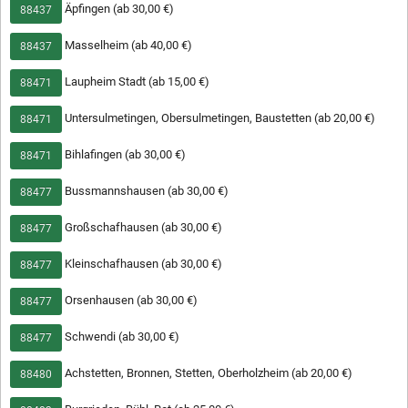
Äpfingen (ab 30,00 €)
88437
723
Chicken Sabji Wala
13,50 €
Masselheim (ab 40,00 €)
88437
zartes Hähnchenfleisch mit Paprika,
Karotten, Zucchini in pikanter
Currysoße
Laupheim Stadt (ab 15,00 €)
88471
Untersulmetingen, Obersulmetingen, Baustetten (ab 20,00 €)
88471
724
Chicken Palak
13,50 €
Bihlafingen (ab 30,00 €)
88471
zartes Hähnchenfleisch in
Rahmspinatsoße
Bussmannshausen (ab 30,00 €)
88477
725
Chicken Korma
Großschafhausen (ab 30,00 €)
88477
13,50 €
zartes Hähnchenfleisch mit Mandeln,
Kleinschafhausen (ab 30,00 €)
Kokosnuss in milder Curry-Sahnesoße
88477
Orsenhausen (ab 30,00 €)
88477
507
Chicken Channa
13,50 €
Schwendi (ab 30,00 €)
88477
zartes Hähnchenfleisch mit
Kichererbsen in nordischer Currysoße
Achstetten, Bronnen, Stetten, Oberholzheim (ab 20,00 €)
88480