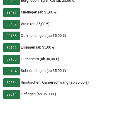
508
Mango-Chicken
Burgrieden, Bühl, Rot (ab 25,00 €)
88483
13,50 €
zartes Hähnchenfleisch mit Mango-
Mietingen (ab 25,00 €)
88487
Currysoße
Wain (ab 35,00 €)
88489
Dellmensingen (ab 35,00 €)
Amigo's Pizza Laupheim
89155
Ersingen (ab 35,00 €)
89155
Danziger Str. 62
88471 Laupheim
Hüttisheim (ab 30,00 €)
89185
Telefon: 07392/ 700 63 26
Schnürpflingen (ab 35,00 €)
89194
Wir akzeptieren
Risstischen, Gamerschwang (ab 30,00 €)
89584
Barzahlung, EC-Karte , Paypal
Öpfingen (ab 35,00 €)
89614