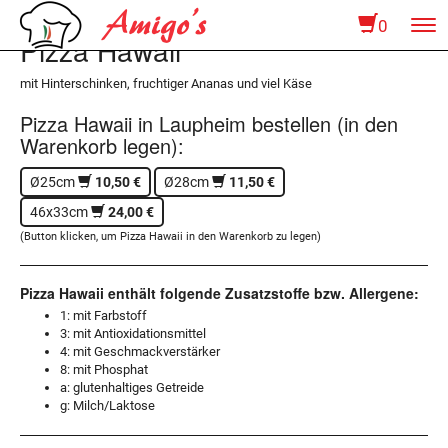
0
To
Pizza Hawaii
na
mit Hinterschinken, fruchtiger Ananas und viel Käse
Pizza Hawaii in Laupheim bestellen (in den
Warenkorb legen):
Ø25cm
10,50 €
Ø28cm
11,50 €
46x33cm
24,00 €
(Button klicken, um Pizza Hawaii in den Warenkorb zu legen)
Pizza Hawaii enthält folgende Zusatzstoffe bzw. Allergene:
1: mit Farbstoff
3: mit Antioxidationsmittel
4: mit Geschmackverstärker
8: mit Phosphat
a: glutenhaltiges Getreide
g: Milch/Laktose