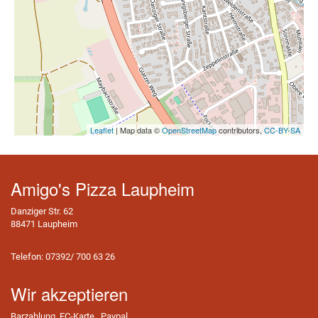
Leaflet
| Map data ©
OpenStreetMap
contributors,
CC-BY-SA
Amigo's Pizza Laupheim
Danziger Str. 62
88471 Laupheim
Telefon: 07392/ 700 63 26
Wir akzeptieren
Barzahlung, EC-Karte , Paypal