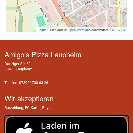
Leaflet
| Map data ©
OpenStreetMap
contributors,
CC-BY-SA
Amigo's Pizza Laupheim
Danziger Str. 62
88471 Laupheim
Telefon: 07392/ 700 63 26
Wir akzeptieren
Barzahlung, EC-Karte , Paypal